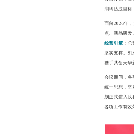
润均达成目标
面向2026
点、新品研发
经营引擎
；总
坚实支撑。刘
携手共创天华
会议期间，各
统一思想，坚
划正式
进入执
各项工作有效