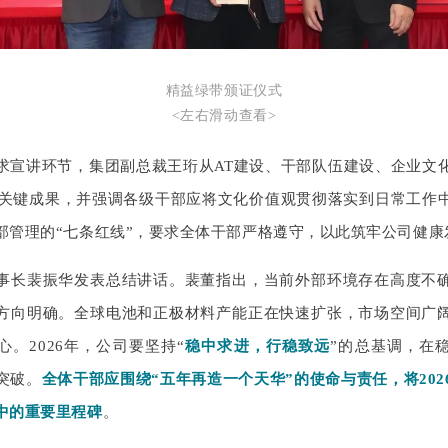
精益绿带颁证仪式
<左右滑动查看>
求宣讲环节，集团副总裁王珩从AT建设、干部队伍建设、企业文
年的关键成果，并强调各级干部应将文化价值观贯彻落实到日常工作
部管理的“七条红线”，要求全体干部严格遵守，
以此筑牢公司健康
事长裴振华发表总结讲话。裴董指出，当前外部环境存在高度不
方向明确。全球电池和正极材料产能正在快速扩张，市场空间广
。2026年，公司要坚持“
稳中求进，行稳致远
”的总基调，在
突破。
全体干部应围绕“五年再造一个天华”的使命与责任，将202
中的重要里程碑
。